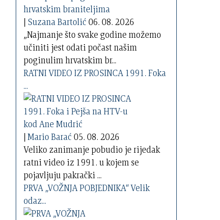
|
Suzana Bartolić
06. 08. 2026
„Najmanje što svake godine možemo
učiniti jest odati počast našim
poginulim hrvatskim br...
RATNI VIDEO IZ PROSINCA 1991. Foka
...
|
Mario Barać
05. 08. 2026
Veliko zanimanje pobudio je rijedak
ratni video iz 1991. u kojem se
pojavljuju pakrački ...
PRVA „VOŽNJA POBJEDNIKA“ Velik
odaz...