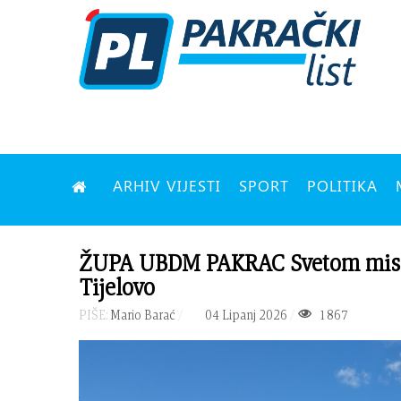
ARHIV VIJESTI
SPORT
POLITIKA
ŽUPA UBDM PAKRAC Svetom misom i
Tijelovo
PIŠE:
Mario Barać
04 Lipanj 2026
1867