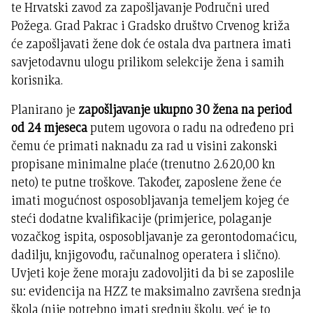
te Hrvatski zavod za zapošljavanje Područni ured
Požega. Grad Pakrac i Gradsko društvo Crvenog križa
će zapošljavati žene dok će ostala dva partnera imati
savjetodavnu ulogu prilikom selekcije žena i samih
korisnika.
Planirano je
zapošljavanje ukupno 30 žena na period
od 24 mjeseca
putem ugovora o radu na određeno pri
čemu će primati naknadu za rad u visini zakonski
propisane minimalne plaće (trenutno 2.620,00 kn
neto) te putne troškove. Također, zaposlene žene će
imati mogućnost osposobljavanja temeljem kojeg će
steći dodatne kvalifikacije (primjerice, polaganje
vozačkog ispita, osposobljavanje za gerontodomaćicu,
dadilju, knjigovođu, računalnog operatera i slično).
Uvjeti koje žene moraju zadovoljiti da bi se zaposlile
su: evidencija na HZZ te maksimalno završena srednja
škola (nije potrebno imati srednju školu, već je to