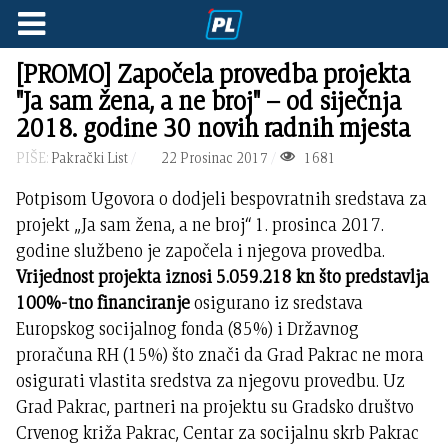
[PROMO] Započela provedba projekta
"Ja sam žena, a ne broj" – od siječnja
2018. godine 30 novih radnih mjesta
PIŠE:
Pakrački List
22 Prosinac 2017
1681
Potpisom Ugovora o dodjeli bespovratnih sredstava za
projekt „Ja sam žena, a ne broj“ 1. prosinca 2017.
godine službeno je započela i njegova provedba.
Vrijednost projekta iznosi 5.059.218 kn što predstavlja
100%-tno financiranje
osigurano iz sredstava
Europskog socijalnog fonda (85%) i Državnog
proračuna RH (15%) što znači da Grad Pakrac ne mora
osigurati vlastita sredstva za njegovu provedbu. Uz
Grad Pakrac, partneri na projektu su Gradsko društvo
Crvenog križa Pakrac, Centar za socijalnu skrb Pakrac