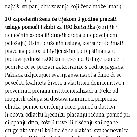
najviši stupanj obrazovanja koji žena može imati).
30 zaposlenih žena će tijekom 2 godine pružati
usluge pomoći i skrbi za 180 korisnika
(starijih i
nemoćnih osoba ili drugih osoba u nepovoljnom
položaju). Osim pruženih usluga, korisnici će imati
pravo na pomoć u higijenskim potrepštinama u
protuvrijednosti 200 kn mjesečno. Usluge pomoći i
podrške će se pružati za korisnike s područja grada
Pakraca uključujući sva njegova naselja čime će se
povećati kvaliteta života u vlastitom domaćinstvu i
prevenirati prerana institucionalizacija. Neke od
mogućih usluga su dostava namirnica, priprema
obroka, pomoć u čišćenju kuće, pomoć u dostavi
lijekova, odlasku liječniku, plaćanju računa, pomoć pri
cijepanju drva, košnji trave ili čišćenju snijega te
druge aktivnosti kojima će se olakšati svakodnevnica