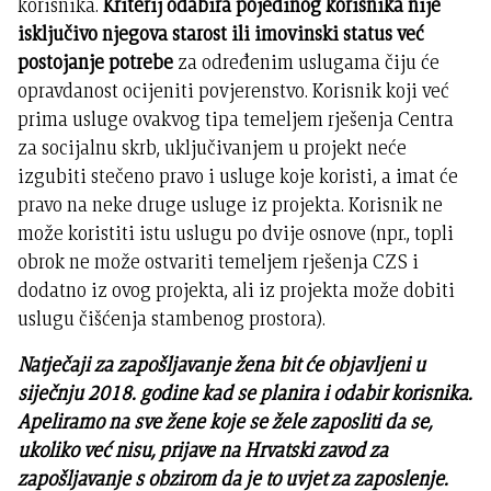
korisnika.
Kriterij odabira pojedinog korisnika nije
isključivo njegova starost ili imovinski status već
postojanje potrebe
za određenim uslugama čiju će
opravdanost ocijeniti povjerenstvo. Korisnik koji već
prima usluge ovakvog tipa temeljem rješenja Centra
za socijalnu skrb, uključivanjem u projekt neće
izgubiti stečeno pravo i usluge koje koristi, a imat će
pravo na neke druge usluge iz projekta. Korisnik ne
može koristiti istu uslugu po dvije osnove (npr., topli
obrok ne može ostvariti temeljem rješenja CZS i
dodatno iz ovog projekta, ali iz projekta može dobiti
uslugu čišćenja stambenog prostora).
Natječaji za zapošljavanje žena bit će objavljeni u
siječnju 2018. godine kad se planira i odabir korisnika.
Apeliramo na sve žene koje se žele zaposliti da se,
ukoliko već nisu, prijave na Hrvatski zavod za
zapošljavanje s obzirom da je to uvjet za zaposlenje.