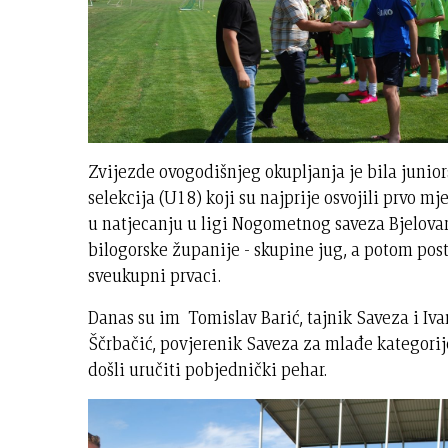
Zvijezde ovogodišnjeg okupljanja je bila junio
selekcija (U18) koji su najprije osvojili prvo mj
u natjecanju u ligi Nogometnog saveza Bjelova
bilogorske županije - skupine jug, a potom post
sveukupni prvaci.
Danas su im Tomislav Barić, tajnik Saveza i Iva
Ščrbačić, povjerenik Saveza za mlađe kategorij
došli uručiti pobjednički pehar.