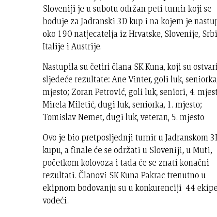
Sloveniji je u subotu održan peti turnir koji se
boduje za Jadranski 3D kup i na kojem je nastu
oko 190 natjecatelja iz Hrvatske, Slovenije, Srbi
Italije i Austrije.
Nastupila su četiri člana SK Kuna, koji su ostvari
sljedeće rezultate: Ane Vinter, goli luk, seniorka,
mjesto; Zoran Petrović, goli luk, seniori, 4. mjes
Mirela Miletić, dugi luk, seniorka, 1. mjesto;
Tomislav Nemet, dugi luk, veteran, 5. mjesto
Ovo je bio pretposljednji turnir u Jadranskom 3
kupu, a finale će se održati u Sloveniji, u Muti,
početkom kolovoza i tada će se znati konačni
rezultati. Članovi SK Kuna Pakrac trenutno u
ekipnom bodovanju su u konkurenciji 44 ekip
vodeći.