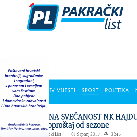
ARHIV VIJESTI
SPORT
POLITIKA
ZAVRŠNA SVEČANOST NK HAJD
Veseli oproštaj od sezone
PIŠE:
Pakrački List
01 Srpanj 2017
3245