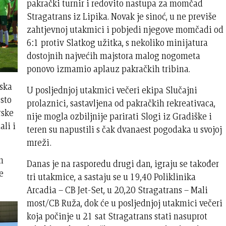
pakrački turnir i redovito nastupa za momčad
Stragatrans iz Lipika. Novak je sinoć, u ne previše
zahtjevnoj utakmici i pobjedi njegove momčadi od
6:1 protiv Slatkog užitka, s nekoliko minijatura
dostojnih najvećih majstora malog nogometa
ponovo izmamio aplauz pakračkih tribina.
rska
U posljednjoj utakmici večeri ekipa Slučajni
esto
prolaznici, sastavljena od pakračkih rekreativaca,
rske
nije mogla ozbiljnije parirati Slogi iz Gradiške i
ali i
teren su napustili s čak dvanaest pogodaka u svojoj
mreži.
n
Danas je na rasporedu drugi dan, igraju se također
e
tri utakmice, a sastaju se u 19,40 Poliklinika
Arcadia – CB Jet-Set, u 20,20 Stragatrans – Mali
most/CB Ruža, dok će u posljednjoj utakmici večeri
koja počinje u 21 sat Stragatrans stati nasuprot