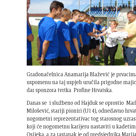
Gradonačelnica Anamarija Blažević je prvacim
uspomenu na taj uspjeh uručila prigodne majic
dar sponzora tvrtka Profine Hrvatska.
Danas se i službeno od Hajduk se oprostio Mar
Milošević, stariji pioniri (U14), odnedavno hrva
nogometni reprezentativac tog starosnog uzras
koji će nogometnu karijeru nastaviti u kadeti
Osijeka, a za rastanak je od predsjednika Marij