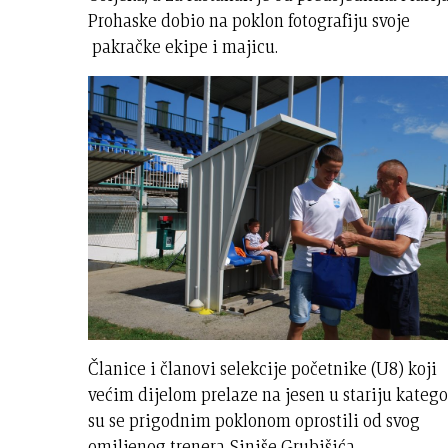
Prohaske dobio na poklon fotografiju svoje
pakračke ekipe i majicu.
Članice i članovi selekcije početnike (U8) koji
većim dijelom prelaze na jesen u stariju katego
su se prigodnim poklonom oprostili od svog
omiljenog trenera Siniše Grubišića.