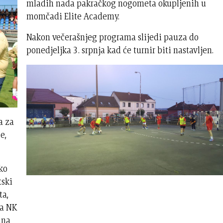
mladih nada pakračkog nogometa okupljenih u
momčadi Elite Academy.
Nakon večerašnjeg programa slijedi pauza do
ponedjeljka 3. srpnja kad će turnir biti nastavljen.
a za
e,
ko
tski
ta,
ma NK
ana