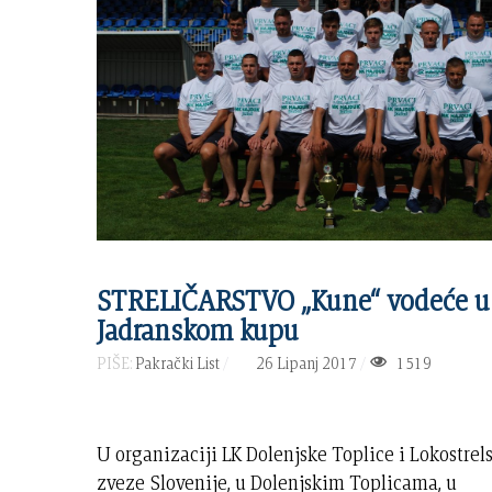
STRELIČARSTVO „Kune“ vodeće u
Jadranskom kupu
PIŠE:
Pakrački List
26 Lipanj 2017
1519
U organizaciji LK Dolenjske Toplice i Lokostrel
zveze Slovenije, u Dolenjskim Toplicama, u