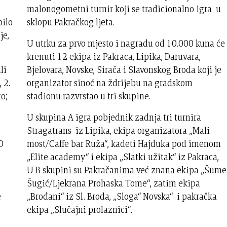
malonogometni turnir koji se tradicionalno igra u
pilo
sklopu Pakračkog ljeta.
je,
U utrku za prvo mjesto i nagradu od 10.000 kuna će
krenuti 12 ekipa iz Pakraca, Lipika, Daruvara,
li
Bjelovara, Novske, Sirača i Slavonskog Broda koji je
 2.
organizator sinoć na ždrijebu na gradskom
to;
stadionu razvrstao u tri skupine.
U skupina A igra pobjednik zadnja tri turnira
Stragatrans iz Lipika, ekipa organizatora „Mali
D
most/Caffe bar Ruža“, kadeti Hajduka pod imenom
„Elite academy“ i ekipa „Slatki užitak“ iz Pakraca,
U B skupini su Pakračanima već znana ekipa „Šume
Šugić/Ljekrana Prohaska Tome“, zatim ekipa
e
„Brođani“ iz Sl. Broda, „Sloga“ Novska“ i pakračka
ekipa „Slučajni prolaznici“.