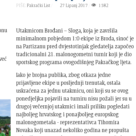
PIŠE:
Pakrački List
27 Lipanj 2017
1582
zonu
Utakmicom Brođani – Sloga, koja je završila
minimalnom pobjedom 1:0 ekipe iz Broda, sinoć je
na Partizanu pred dvjestotinjak gledatelja započeo
tradicionalni 21. malonogometni turnir koji je dio
već
sportskog programa ovogodišnjeg Pakračkog ljeta.
Iako je brojna publika, zbog otkaza jedne
prijavljene ekipe u posljednji trenutak, ostala
uskraćena za jednu utakmicu, oni koji su se ovog
ponedjeljka pojavili na turniru nisu požali jer su u
drugoj večernjoj utakmici imali priliku pogledati
najboljeg hrvatskog i ponajboljeg europskog
malonogometaša - reprezentativca Tihomira
Novaka koji unazad nekoliko godina ne propušta