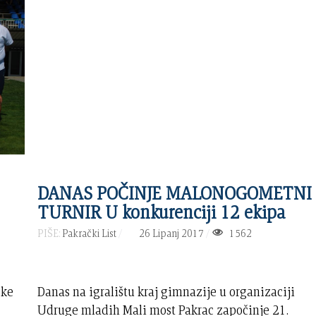
DANAS POČINJE MALONOGOMETNI
TURNIR U konkurenciji 12 ekipa
PIŠE:
Pakrački List
26 Lipanj 2017
1562
ske
Danas na igralištu kraj gimnazije u organizaciji
Udruge mladih Mali most Pakrac započinje 21.