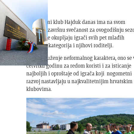
Nogometni klub Hajduk danas ima na svom
stadionu završnu svečanost za ovogodišnju se
na kojoj se okupljaju igrači svih pet mlađih
starosnih kategorija i njihovi roditelji.
Iako je druženje neformalnog karaktera, ono se 
četvrtku godinu za redom koristi i za isticanje
najboljih i oproštaje od igrača koji nogometni
razvoj nastavljaju u najkvalitetnijim hrvatskim
klubovima.