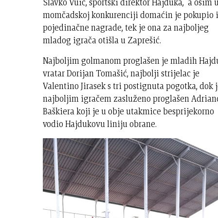
Slavko Vuić, sportski direktor Hajduka, a osim 
momčadskoj konkurenciji domaćin je pokupio i
pojedinačne nagrade, tek je ona za najboljeg
mladog igrača otišla u Zaprešić.
Najboljim golmanom proglašen je mladih Hajd
vratar Dorijan Tomašić, najbolji strijelac je
Valentino Jirasek s tri postignuta pogotka, dok 
najboljim igračem zasluženo proglašen Adrian
Baškiera koji je u obje utakmice besprijekorno
vodio Hajdukovu liniju obrane.