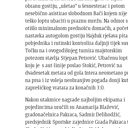
obranu gostiju, „ušetao“ u šesnesterac i potom
nesebično asistirao slobodnom Bači kojem nije 
teško loptu ubaciti u praznu mrežu. Na odmor 
otišlo minimalnom prednošću domaćih, a poč
nastavka autogolom gostiju Hajduk rješava pita
pobjednika i rutinski kontrolira daljnji tijek sus
Točku na i ovogodišnjeg turnira majstorskim
potezom stavlja Stjepan Petrović. Ubačenu lop
koju je s aut-linije poslao Stokić, Petrović na
dvadesetak metara od gola Intera neometano 
na prsa i iz voleja neobranjivo pogađa donji ku
zaprešićkog vratara za konačnih 3:0.
Nakon utakmice nagrade najboljim ekipama i
pojedincima uručili su Anamarija Blažević,
gradonačelnica Pakraca, Sadmir Delihodžić,
predsjednik Sportske zajednice Grada Pakraca 