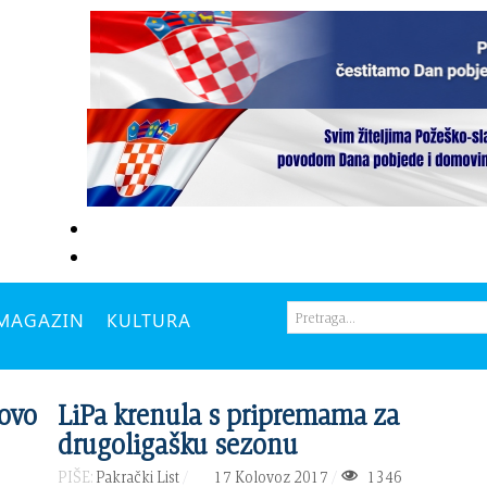
MAGAZIN
KULTURA
ovo
LiPa krenula s pripremama za
drugoligašku sezonu
PIŠE:
Pakrački List
17 Kolovoz 2017
1346