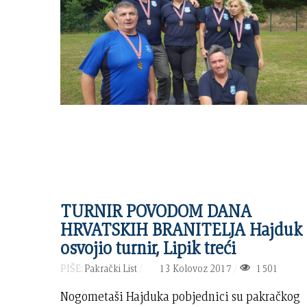
TURNIR POVODOM DANA
HRVATSKIH BRANITELJA Hajduk
osvojio turnir, Lipik treći
PIŠE:
Pakrački List
13 Kolovoz 2017
1501
Nogometaši Hajduka pobjednici su pakračkog