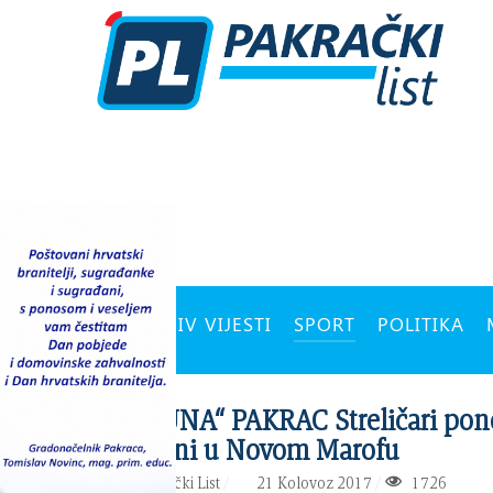
ARHIV VIJESTI
SPORT
POLITIKA
SK „KUNA“ PAKRAC Streličari pon
uspješni u Novom Marofu
PIŠE:
Pakrački List
21 Kolovoz 2017
1726