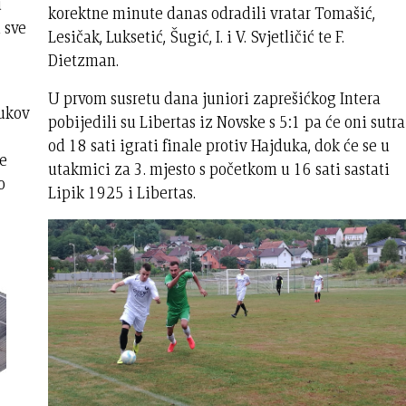
u
korektne minute danas odradili vratar Tomašić,
 sve
Lesičak, Luksetić, Šugić, I. i V. Svjetličić te F.
Dietzman.
U prvom susretu dana juniori zaprešićkog Intera
ukov
pobijedili su Libertas iz Novske s 5:1 pa će oni sutra
od 18 sati igrati finale protiv Hajduka, dok će se u
je
utakmici za 3. mjesto s početkom u 16 sati sastati
o
Lipik 1925 i Libertas.