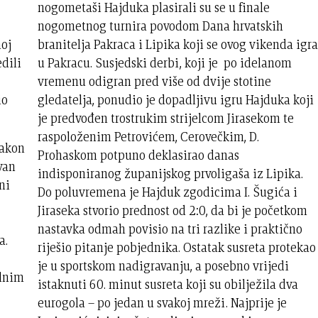
nogometaši Hajduka plasirali su se u finale
nogometnog turnira povodom Dana hrvatskih
noj
branitelja Pakraca i Lipika koji se ovog vikenda igra
edili
u Pakracu. Susjedski derbi, koji je po idelanom
vremenu odigran pred više od dvije stotine
io
gledatelja, ponudio je dopadljivu igru Hajduka koji
je predvođen trostrukim strijelcom Jirasekom te
raspoloženim Petrovićem, Cerovečkim, D.
nakon
Prohaskom potpuno deklasirao danas
van
indisponiranog županijskog prvoligaša iz Lipika.
ni
Do poluvremena je Hajduk zgodicima I. Šugića i
Jiraseka stvorio prednost od 2:0, da bi je početkom
nastavka odmah povisio na tri razlike i praktično
a.
riješio pitanje pobjednika. Ostatak susreta protekao
t
je u sportskom nadigravanju, a posebno vrijedi
alnim
istaknuti 60. minut susreta koji su obilježila dva
eurogola – po jedan u svakoj mreži. Najprije je