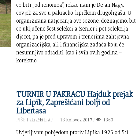
će biti „od renomea“, rekao nam je Dejan Nagy,
čovjek za sve u pakračko-lipičkom drugoligašu. U
organizirana natjecanja ove sezone, doznajemo, bit
će uključeno šest selekcija (senior i pet selekcija
djece), pa je pred upravom i trenerima zahtjevna
organizacijska, ali i financijska zadaća koju će
nesumnjivo odraditi kao i svih ovih godina –
korektno.
TURNIR U PAKRACU Hajduk prejak
za Lipik, Zaprešićani bolji od
Libertasa
PIŠE:
Pakrački List
13 Kolovoz 2017
1360
Uvjerljivom pobjedom protiv Lipika 1925 od 5:1