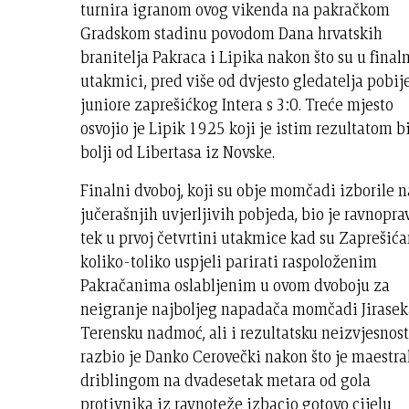
turnira igranom ovog vikenda na pakračkom
Gradskom stadinu povodom Dana hrvatskih
branitelja Pakraca i Lipika nakon što su u final
utakmici, pred više od dvjesto gledatelja pobij
juniore zaprešićkog Intera s 3:0. Treće mjesto
osvojio je Lipik 1925 koji je istim rezultatom b
bolji od Libertasa iz Novske.
Finalni dvoboj, koji su obje momčadi izborile 
jučerašnjih uvjerljivih pobjeda, bio je ravnopra
tek u prvoj četvrtini utakmice kad su Zaprešića
koliko-toliko uspjeli parirati raspoloženim
Pakračanima oslabljenim u ovom dvoboju za
neigranje najboljeg napadača momčadi Jirasek
Terensku nadmoć, ali i rezultatsku neizvjesnos
razbio je Danko Cerovečki nakon što je maestr
driblingom na dvadesetak metara od gola
protivnika iz ravnoteže izbacio gotovo cijelu