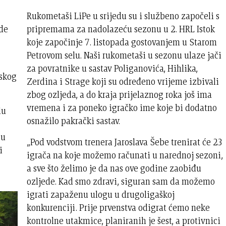
Rukometaši LiPe u srijedu su i službeno započeli s
ade
pripremama za nadolazeću sezonu u 2. HRL Istok
koje započinje 7. listopada gostovanjem u Starom
Petrovom selu. Naši rukometaši u sezonu ulaze jači
za povratnike u sastav Poliganovića, Hihlika,
rskog
Zerdina i Strage koji su određeno vrijeme izbivali
zbog ozljeda, a do kraja prijelaznog roka još ima
vremena i za poneko igračko ime koje bi dodatno
lu
osnažilo pakrački sastav.
 u
„Pod vodstvom trenera Jaroslava Šebe trenirat će 23
i
igrača na koje možemo računati u narednoj sezoni,
a sve što želimo je da nas ove godine zaobiđu
ozljede. Kad smo zdravi, siguran sam da možemo
igrati zapaženu ulogu u drugoligaškoj
konkurenciji. Prije prvenstva odigrat ćemo neke
kontrolne utakmice, planiranih je šest, a protivnici