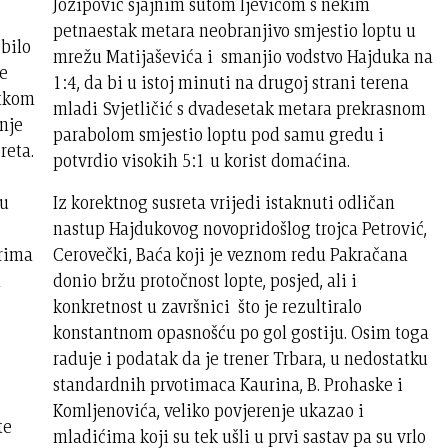
Jozipović sjajnim šutom ljevicom s nekim
petnaestak metara neobranjivo smjestio loptu u
bilo
mrežu Matijaševića i smanjio vodstvo Hajduka na
se
1:4, da bi u istoj minuti na drugoj strani terena
etkom
mladi Svjetličić s dvadesetak metara prekrasnom
nje
parabolom smjestio loptu pod samu gredu i
reta.
potvrdio visokih 5:1 u korist domaćina.
tu
Iz korektnog susreta vrijedi istaknuti odličan
nastup Hajdukovog novopridošlog trojca Petrović,
prima
Cerovečki, Baća koji je veznom redu Pakračana
t
donio bržu protočnost lopte, posjed, ali i
konkretnost u završnici što je rezultiralo
konstantnom opasnošću po gol gostiju. Osim toga
raduje i podatak da je trener Trbara, u nedostatku
standardnih prvotimaca Kaurina, B. Prohaske i
Komljenovića, veliko povjerenje ukazao i
te
mladićima koji su tek ušli u prvi sastav pa su vrlo