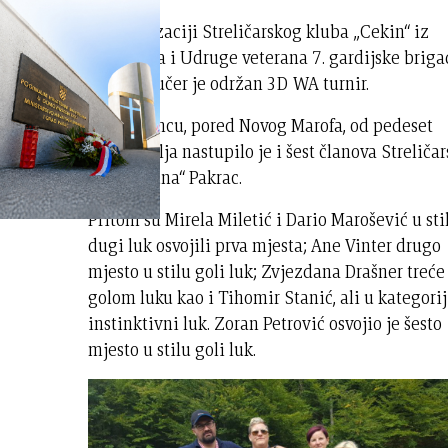
U organizaciji Streličarskog kluba „Cekin“ iz
Varaždina i Udruge veterana 7. gardijske brig
„Puma“, jučer je održan 3D WA turnir.
U Možđencu, pored Novog Marofa, od pedeset
natjecatelja nastupilo je i šest članova Streliča
kluba „Kuna“ Pakrac.
Pritom su Mirela Miletić i Dario Marošević u sti
dugi luk osvojili prva mjesta; Ane Vinter drugo
mjesto u stilu goli luk; Zvjezdana Drašner treće
golom luku kao i Tihomir Stanić, ali u kategorij
instinktivni luk. Zoran Petrović osvojio je šesto
mjesto u stilu goli luk.