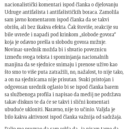
nacionalistički komentari ispod članka o djelovanju
Udruge antifašista i antifašističkih boraca. Zamolila
sam javno komentarom ispod članka da se takvi
obrišu, ali bez ikakva efekta. Čak štoviše, reakcije su
bile uvrede i napadi pod krinkom „slobode govora“
koja je odavno prešla u slobodu govora mržnje.
Novinar-urednik možda bi i shvatio poveznicu
između svoga teksta i spominjanja nacionalnih
manjina da se sjednice snimaju i prenose uživo kao
što smo to više puta zatražili, no, nažalost, to nije tako,
a on na sjednicama nije prisutan. Svaki pristojan i
odgovoran urednik oglasio bi se ispod članka barem
sa službenoga profila i napisao da medij ne podržava
takav diskurs te da će se takvi i slični komentari
ubuduće ukloniti. Naravno, nije to učinio. Valjda je
bilo kakva aktivnost ispod članka važnija od sadržaja.
Dalje me prozvao da sam rekla da „ja nisam tamo da