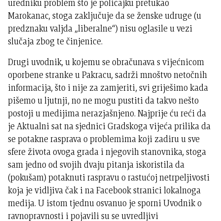
uredniku problem što je policajku pretukao
Marokanac, stoga zaključuje da se ženske udruge (u
predznaku valjda „liberalne“) nisu oglasile u vezi
slučaja zbog te činjenice.
Drugi uvodnik, u kojemu se obračunava s vijećnicom
oporbene stranke u Pakracu, sadrži mnoštvo netočnih
informacija, što i nije za zamjeriti, svi griješimo kada
pišemo u ljutnji, no ne mogu pustiti da takvo nešto
postoji u medijima nerazjašnjeno. Najprije ću reći da
je Aktualni sat na sjednici Gradskoga vijeća prilika da
se potakne rasprava o problemima koji zadiru u sve
sfere života ovoga grada i njegovih stanovnika, stoga
sam jedno od svojih dvaju pitanja iskoristila da
(pokušam) potaknuti raspravu o rastućoj netrpeljivosti
koja je vidljiva čak i na Facebook stranici lokalnoga
medija. U istom tjednu osvanuo je sporni Uvodnik o
ravnopravnosti i pojavili su se uvredljivi