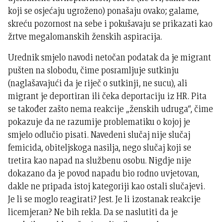
koji se osjećaju ugroženo) ponašaju ovako; galame,
skreću pozornost na sebe i pokušavaju se prikazati kao
žrtve megalomanskih ženskih aspiracija.
Urednik smjelo navodi netočan podatak da je migrant
pušten na slobodu, čime posramljuje sutkinju
(naglašavajući da je riječ o sutkinji, ne sucu), ali
migrant je deportiran ili čeka deportaciju iz HR. Pita
se također zašto nema reakcije „ženskih udruga“, čime
pokazuje da ne razumije problematiku o kojoj je
smjelo odlučio pisati. Navedeni slučaj nije slučaj
femicida, obiteljskoga nasilja, nego slučaj koji se
tretira kao napad na službenu osobu. Nigdje nije
dokazano da je povod napadu bio rodno uvjetovan,
dakle ne pripada istoj kategoriji kao ostali slučajevi.
Je li se moglo reagirati? Jest. Je li izostanak reakcije
licemjeran? Ne bih rekla. Da se naslutiti da je