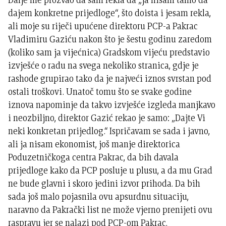
dajem konkretne prijedloge“, što doista i jesam rekla,
ali moje su riječi upućene direktoru PCP-a Pakrac
Vladimiru Gaziću nakon što je šestu godinu zaredom
(koliko sam ja vijećnica) Gradskom vijeću predstavio
izvješće o radu na svega nekoliko stranica, gdje je
rashode grupirao tako da je najveći iznos svrstan pod
ostali troškovi. Unatoč tomu što se svake godine
iznova napominje da takvo izvješće izgleda manjkavo
i neozbiljno, direktor Gazić rekao je samo: „Dajte Vi
neki konkretan prijedlog.“ Ispričavam se sada i javno,
ali ja nisam ekonomist, još manje direktorica
Poduzetničkoga centra Pakrac, da bih davala
prijedloge kako da PCP posluje u plusu, a da mu Grad
ne bude glavni i skoro jedini izvor prihoda. Da bih
sada još malo pojasnila ovu apsurdnu situaciju,
naravno da Pakrački list ne može vjerno prenijeti ovu
raspravu jer se nalazi pod PCP-om Pakrac.