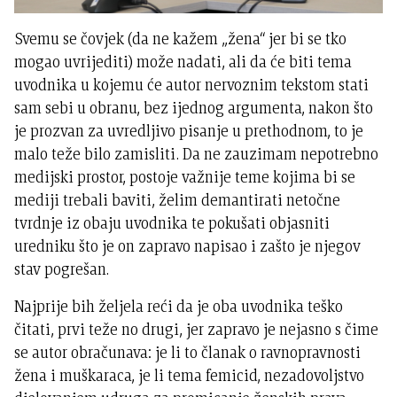
Svemu se čovjek (da ne kažem „žena“ jer bi se tko
mogao uvrijediti) može nadati, ali da će biti tema
uvodnika u kojemu će autor nervoznim tekstom stati
sam sebi u obranu, bez ijednog argumenta, nakon što
je prozvan za uvredljivo pisanje u prethodnom, to je
malo teže bilo zamisliti. Da ne zauzimam nepotrebno
medijski prostor, postoje važnije teme kojima bi se
mediji trebali baviti, želim demantirati netočne
tvrdnje iz obaju uvodnika te pokušati objasniti
uredniku što je on zapravo napisao i zašto je njegov
stav pogrešan.
Najprije bih željela reći da je oba uvodnika teško
čitati, prvi teže no drugi, jer zapravo je nejasno s čime
se autor obračunava: je li to članak o ravnopravnosti
žena i muškaraca, je li tema femicid, nezadovoljstvo