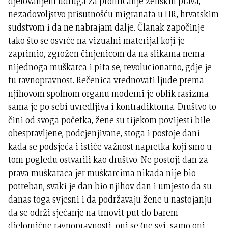
djelovanjem udruga za promicanje ženskih prava,
nezadovoljstvo prisutnošću migranata u HR, hrvatskim
sudstvom i da ne nabrajam dalje. Članak započinje
tako što se osvrće na vizualni materijal koji je
zaprimio, zgrožen činjenicom da na slikama nema
nijednoga muškarca i pita se, revolucionarno, gdje je
tu ravnopravnost. Rečenica vrednovati ljude prema
njihovom spolnom organu moderni je oblik rasizma
sama je po sebi uvredljiva i kontradiktorna. Društvo to
čini od svoga početka, žene su tijekom povijesti bile
obespravljene, podcjenjivane, stoga i postoje dani
kada se podsjeća i ističe važnost napretka koji smo u
tom pogledu ostvarili kao društvo. Ne postoji dan za
prava muškaraca jer muškarcima nikada nije bio
potreban, svaki je dan bio njihov dan i umjesto da su
danas toga svjesni i da podržavaju žene u nastojanju
da se održi sjećanje na trnovit put do barem
djelomične ravnopravnosti, oni se (ne svi, samo oni