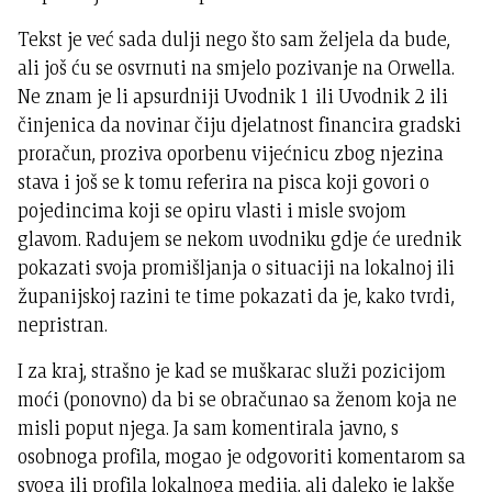
Tekst je već sada dulji nego što sam željela da bude,
ali još ću se osvrnuti na smjelo pozivanje na Orwella.
Ne znam je li apsurdniji Uvodnik 1 ili Uvodnik 2 ili
činjenica da novinar čiju djelatnost financira gradski
proračun, proziva oporbenu vijećnicu zbog njezina
stava i još se k tomu referira na pisca koji govori o
pojedincima koji se opiru vlasti i misle svojom
glavom. Radujem se nekom uvodniku gdje će urednik
pokazati svoja promišljanja o situaciji na lokalnoj ili
županijskoj razini te time pokazati da je, kako tvrdi,
nepristran.
I za kraj, strašno je kad se muškarac služi pozicijom
moći (ponovno) da bi se obračunao sa ženom koja ne
misli poput njega. Ja sam komentirala javno, s
osobnoga profila, mogao je odgovoriti komentarom sa
svoga ili profila lokalnoga medija, ali daleko je lakše