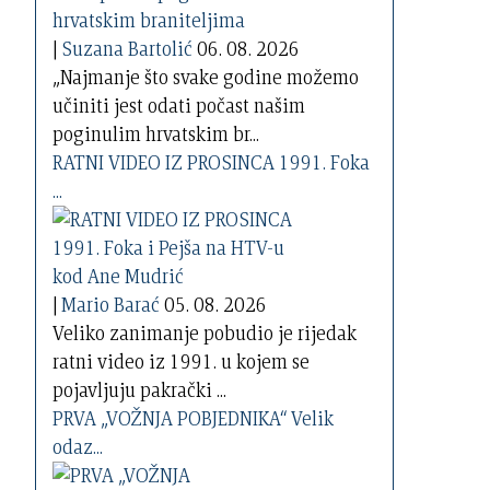
|
Suzana Bartolić
06. 08. 2026
„Najmanje što svake godine možemo
učiniti jest odati počast našim
poginulim hrvatskim br...
RATNI VIDEO IZ PROSINCA 1991. Foka
...
|
Mario Barać
05. 08. 2026
Veliko zanimanje pobudio je rijedak
ratni video iz 1991. u kojem se
pojavljuju pakrački ...
PRVA „VOŽNJA POBJEDNIKA“ Velik
odaz...