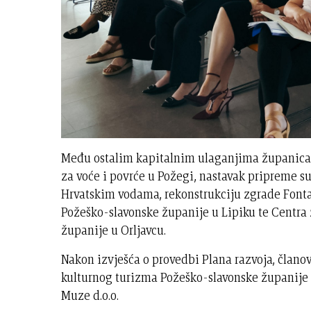
Među ostalim kapitalnim ulaganjima županica j
za voće i povrće u Požegi, nastavak pripreme su
Hrvatskim vodama, rekonstrukciju zgrade Fonta
Požeško-slavonske županije u Lipiku te Centra
županije u Orljavcu.
Nakon izvješća o provedbi Plana razvoja, članov
kulturnog turizma Požeško-slavonske županije "Z
Muze d.o.o.