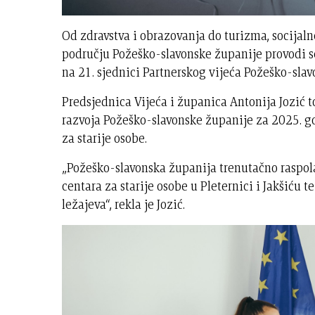
Od zdravstva i obrazovanja do turizma, socijaln
području Požeško-slavonske županije provodi se
na 21. sjednici Partnerskog vijeća Požeško-sla
Predsjednica Vijeća i županica Antonija Jozić 
razvoja Požeško-slavonske županije za 2025. go
za starije osobe.
„Požeško-slavonska županija trenutačno raspol
centara za starije osobe u Pleternici i Jakšiću t
ležajeva“, rekla je Jozić.