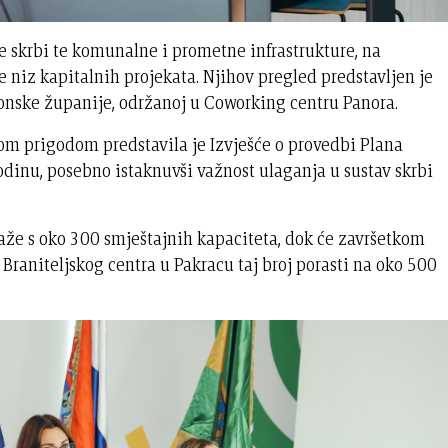
e skrbi te komunalne i prometne infrastrukture, na
 niz kapitalnih projekata. Njihov pregled predstavljen je
vonske županije, održanoj u Coworking centru Panora.
tom prigodom predstavila je Izvješće o provedbi Plana
dinu, posebno istaknuvši važnost ulaganja u sustav skrbi
aže s oko 300 smještajnih kapaciteta, dok će završetkom
e Braniteljskog centra u Pakracu taj broj porasti na oko 500