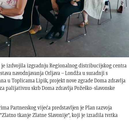
e izdvojila izgradnju Regionalnog distribucijskog centra
stava navodnjavanja Orljava – Londža u suradnji s
na u Toplicama Lipik, projekt nove zgrade Doma zdravlja
 za palijativnu skrb Doma zdravlja Požeško-slavonske
ima Partnerskog vijeća predstavljen je Plan razvoja
latno tkanje Zlatne Slavonije", koji je izradila tvrtka