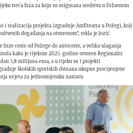
tijeku treća faza za koju su osigurana sredstva u Državnom
o i realizacija projekta izgradnje Amfiteatra u Požegi, koji
ruštvenih događanja na otvorenom“, rekla je Jozić.
e brze ceste od Požege do autoceste, a velika ulaganja
aknula kako je tijekom 2025. godine otvoren Regionalni
an 5,8 milijuna eura, a u tijeku su i projekti
zgradnje školskih sportskih dvorana ukupne procijenjene
ranja uvjeta za jednosmjensku nastavu.