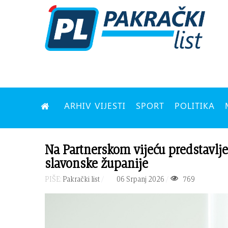
ARHIV VIJESTI
SPORT
POLITIKA
Na Partnerskom vijeću predstavlje
slavonske županije
PIŠE:
Pakrački list
06 Srpanj 2026
769