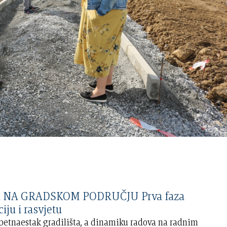
 NA GRADSKOM PODRUČJU Prva faza
iju i rasvjetu
petnaestak gradilišta, a dinamiku radova na radnim