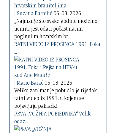
|
Suzana Bartolić
06. 08. 2026
„Najmanje što svake godine možemo
učiniti jest odati počast našim
poginulim hrvatskim br...
RATNI VIDEO IZ PROSINCA 1991. Foka
...
|
Mario Barać
05. 08. 2026
Veliko zanimanje pobudio je rijedak
ratni video iz 1991. u kojem se
pojavljuju pakrački ...
PRVA „VOŽNJA POBJEDNIKA“ Velik
odaz...