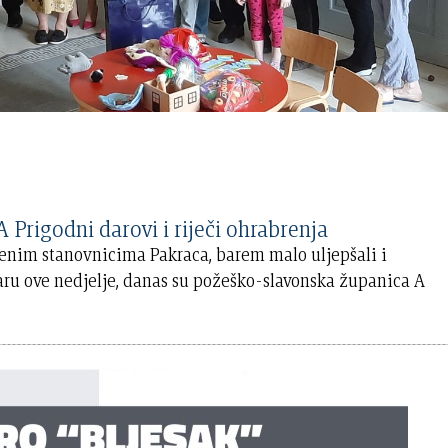
igodni darovi i riječi ohrabrenja
enim stanovnicima Pakraca, barem malo uljepšali i
daru ove nedjelje, danas su požeško-slavonska županica A